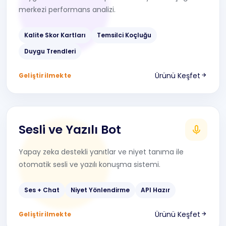
merkezi performans analizi.
Kalite Skor Kartları
Temsilci Koçluğu
Duygu Trendleri
Ürünü Keşfet
Geliştirilmekte
Sesli ve Yazılı Bot
Yapay zeka destekli yanıtlar ve niyet tanıma ile
otomatik sesli ve yazılı konuşma sistemi.
Ses + Chat
Niyet Yönlendirme
API Hazır
Ürünü Keşfet
Geliştirilmekte