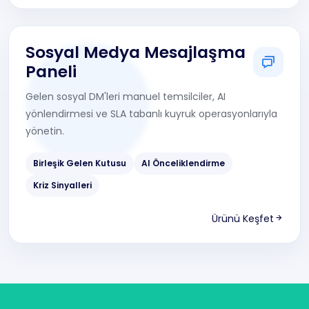
Sosyal Medya Mesajlaşma
Paneli
Gelen sosyal DM'leri manuel temsilciler, AI
yönlendirmesi ve SLA tabanlı kuyruk operasyonlarıyla
yönetin.
Birleşik Gelen Kutusu
AI Önceliklendirme
Kriz Sinyalleri
Ürünü Keşfet